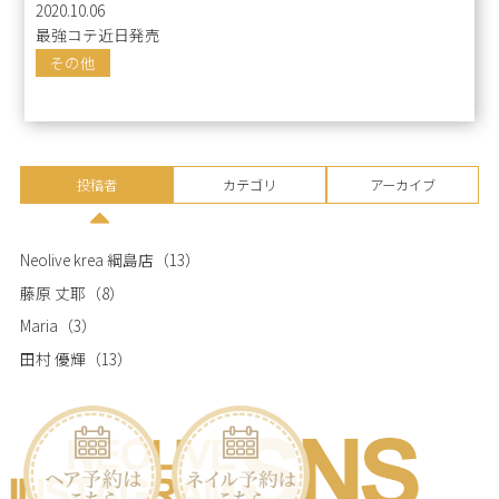
2020.10.06
最強コテ近日発売
その他
投稿者
カテゴリ
アーカイブ
Neolive krea 綱島店
（13）
藤原 丈耶
（8）
Maria
（3）
田村 優輝
（13）