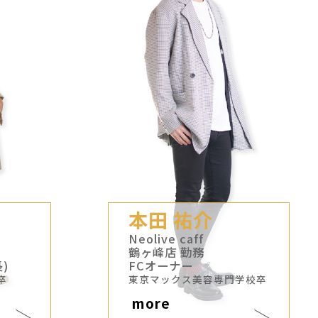
本田 祐介
Neolive caff
鶴ヶ峰店 勤務
)
FCオーナー
卒
東京マックス美容専門学校卒
more