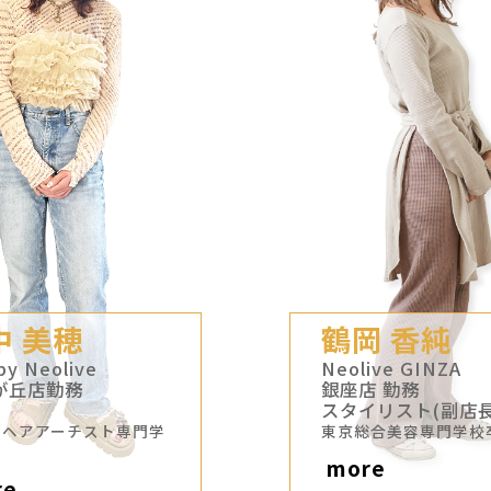
中 美穂
鶴岡 香純
by Neolive
Neolive GINZA
が丘店勤務
銀座店 勤務
スタイリスト(副店長
県ヘアアーチスト専門学
東京総合美容専門学校
more
re