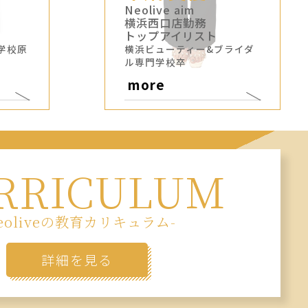
Neolive aim
横浜西口店勤務
トップアイリスト
学校原
横浜ビューティー&ブライダ
ル専門学校卒
more
RRICULUM
eoliveの教育カリキュラム-
詳細を見る