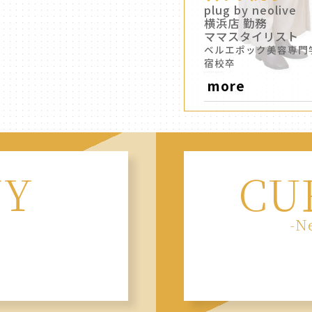
plug by neolive
横浜店 勤務
ママスタイリスト
ベルエポック美容専門
宿校卒
more
NY
CU
-N