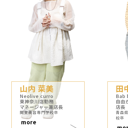
山内 菜美
田
Neolive curro
Bab 
東神奈川店勤務
自由
マネージャー兼店長
店長
関東美容専門学校卒
青森
校卒
more
mo