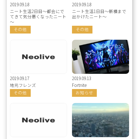
2019.09.18
2019.09.18
ニート生活2日目～都会にで
ニート生活1日目～新横まで
てきて気分悪くなったニート
出かけたニート～
～
その他
その他
2019.09.17
2019.09.13
地元フレンズ
Fortnite
その他
お知らせ