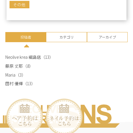
その他
投稿者
カテゴリ
アーカイブ
Neolive krea 綱島店
（13）
藤原 丈耶
（8）
Maria
（3）
田村 優輝
（13）