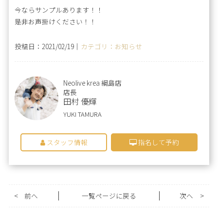
今ならサンプルあります！！
是非お声掛けください！！
投稿日：2021/02/19｜
カテゴリ：お知らせ
Neolive krea 綱島店
店長
田村 優輝
YUKI TAMURA
スタッフ情報
指名して予約
<
前へ
一覧ページに戻る
次へ
>