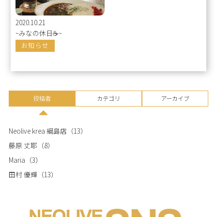
2020.10.21
~みなの休日☕~
お知らせ
投稿者
カテゴリ
アーカイブ
Neolive krea 綱島店
（13）
藤原 丈耶
（8）
Maria
（3）
田村 優輝
（13）