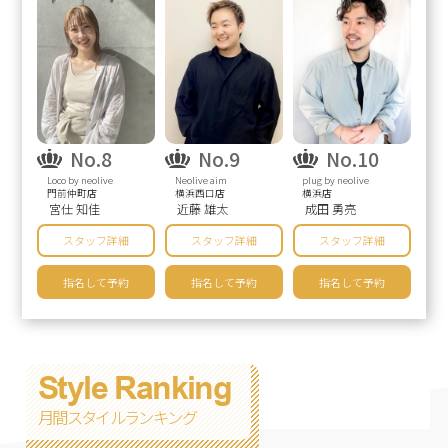
No.8
No.9
No.10
Loco by neolive
Neolive aim
plug by neolive
門前仲町店
横浜西口店
横浜店
宮仕 知佳
近藤 雄太
成田 勇亮
スタッフ詳細
スタッフ詳細
スタッフ詳細
指名して予約
指名して予約
指名して予約
Style Ranking
月間スタイルランキング