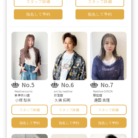
スタッフ詳細
スタッフ詳細
指名して予約
指名して予約
No.5
No.6
No.7
Neolive curro
arc by neolive
Neolive GINZA
東神奈川店
荻窪店
銀座店
小塚 梨奈
久佛 拓明
邊田 真理
スタッフ詳細
スタッフ詳細
スタッフ詳細
指名して予約
指名して予約
指名して予約