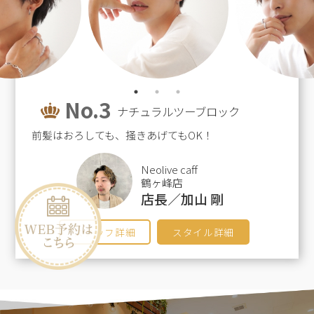
No.3
ナチュラルツーブロック
前髪はおろしても、掻きあげてもOK！
Neolive caff
鶴ヶ峰店
店長／加山 剛
スタッフ詳細
スタイル詳細