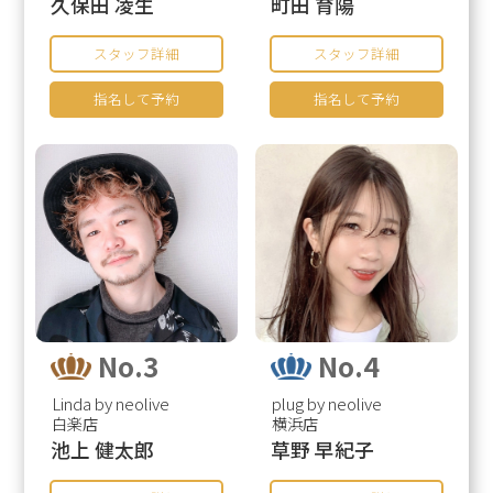
久保田 凌生
町田 育陽
スタッフ詳細
スタッフ詳細
指名して予約
指名して予約
No.3
No.4
Linda by neolive
plug by neolive
白楽店
横浜店
池上 健太郎
草野 早紀子