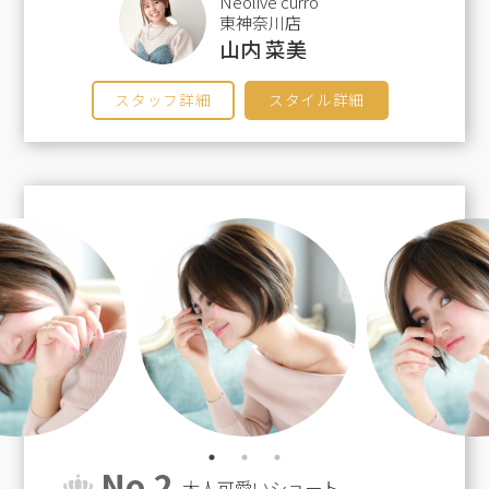
Neolive curro
東神奈川店
山内 菜美
スタッフ詳細
スタイル詳細
No.2
大人可愛いショート