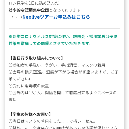
ロン見学を1日に詰め込んだ、
効率的な短期集中企画
となっております
→→→
Neoliveツアーお申込みはこちら
※新型コロナウィルス対策に伴い、説明会・採用試験は予防
対策を徹底しての開催とさせていただきます。
【当日行う取り組みについて】
①参加者の手洗い、うがい、手指消毒、マスクの着用
②会場の換気(室温、湿度が下がる場合が御座いますが、ご了
承ください)
③受付に消毒液の設置
④会場内は1人1人、間隔を開けて着席出来るようスペースの
確保
【学生の皆様へお願い】
①当日はマスクの着用をしたままで構いません。
②発熱、咳、全身痛などの症状がある方や体調が優れない方