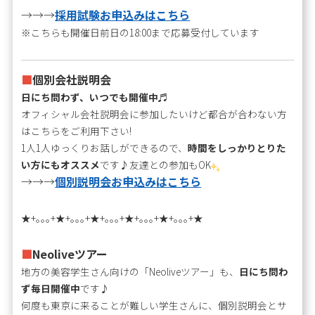
→→→
採用試験お申込みはこちら
※こちらも開催日前日の18:00まで応募受付しています
■
個別会社説明会
日にち問わず、いつでも開催中
♬
オフィシャル会社説明会に参加したいけど都合が合わない方
はこちらをご利用下さい!
1人1人ゆっくりお話しができるので、
時間をしっかりとりた
い方にもオススメ
です♪友達との参加もOK
→→→
個別説明会お申込みはこちら
★+｡｡｡+★+｡｡｡+★+｡｡｡+★+｡｡｡+★+｡｡｡+★
■
Neoliveツアー
地方の美容学生さん向けの「Neoliveツアー」も、
日にち問わ
ず毎日開催中
です♪
何度も東京に来ることが難しい学生さんに、個別説明会とサ