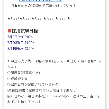
※開催日前日の18:00まで応募受付しています
★+｡｡｡+★+｡｡｡+★+｡｡｡+★+｡｡｡+★+｡｡｡+★
■
採用試験日程
7月9日(木)13:00～
7月20日(月)13:00～
8月19日(水)13:00～
お申込み完了後、採用試験3日前までに郵送して頂く書類があ
ります!
①履歴書(顔写真付き)
②成績証明書
③出席日数が記載されているもの
(成績証明書に記載されている場合は必要なし)
間に合わない場合は本社(03-5774-4557)へご連絡の上、当日忘
れずにお持ち下さい♪