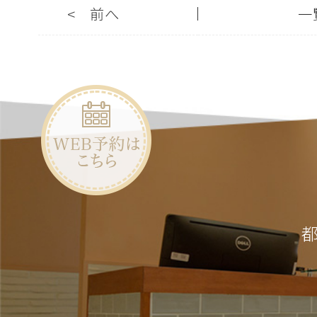
<
前へ
一
都