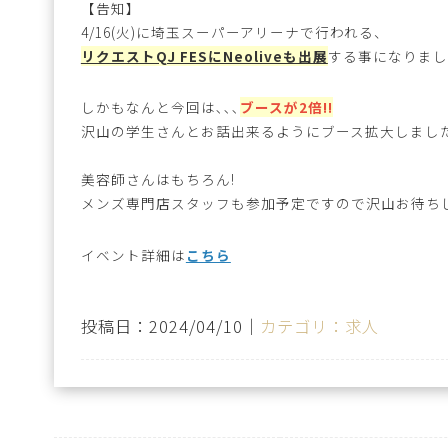
【告知】
4/16(火)に埼玉スーパーアリーナで行われる、
リクエストQJ FESにNeoliveも出展
する事になりまし
しかもなんと今回は､､､
ブースが2倍!!
沢山の学生さんとお話出来るようにブース拡大しまし
美容師さんはもちろん!
メンズ専門店スタッフも参加予定ですので沢山お待ちし
イベント詳細は
こちら
投稿日：2024/04/10｜
カテゴリ：求人