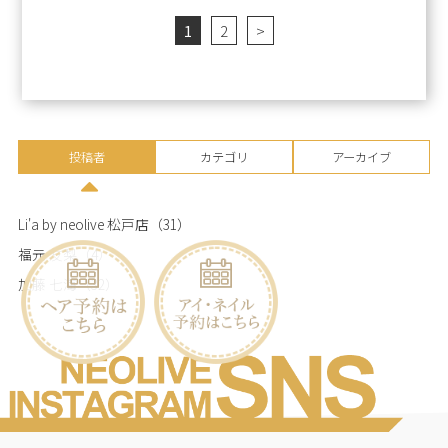
1
2
>
投稿者
カテゴリ
アーカイブ
Li'a by neolive 松戸店
（31）
福元 友梨
（4）
加藤 七海
（32）