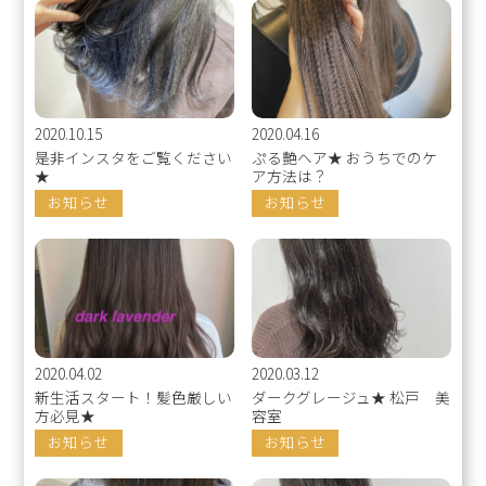
2020.10.15
2020.04.16
是非インスタをご覧ください
ぷる艶ヘア★ おうちでのケ
★
ア方法は？
お知らせ
お知らせ
2020.04.02
2020.03.12
新生活スタート！髪色厳しい
ダークグレージュ★ 松戸 美
方必見★
容室
お知らせ
お知らせ