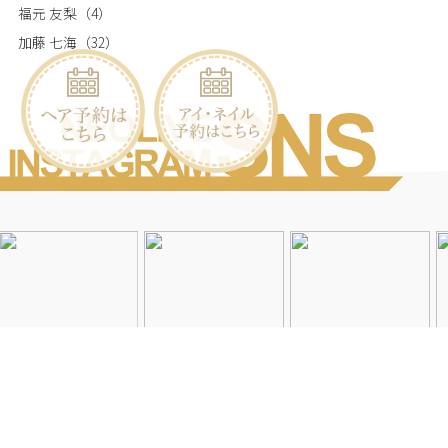
福元 友梨
（4）
加藤 七海
（32）
Instagramを見る