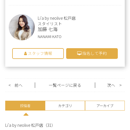
Li'a by neolive 松戸店
スタイリスト
加藤 七海
NANAMI KATO
スタッフ情報
指名して予約
<
前へ
一覧ページに戻る
次へ
>
投稿者
カテゴリ
アーカイブ
Li'a by neolive 松戸店
（31）