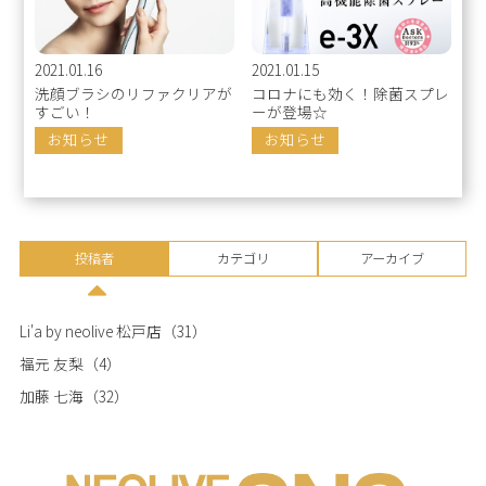
2021.01.16
2021.01.15
洗顔ブラシのリファクリアが
コロナにも効く！除菌スプレ
すごい！
ーが登場☆
お知らせ
お知らせ
投稿者
カテゴリ
アーカイブ
Li'a by neolive 松戸店
（31）
福元 友梨
（4）
加藤 七海
（32）