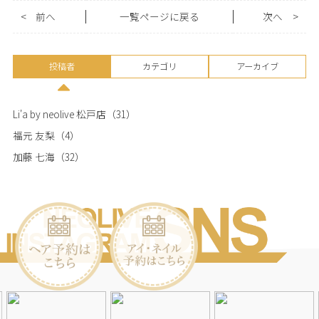
<
前へ
一覧ページに戻る
次へ
>
投稿者
カテゴリ
アーカイブ
Li'a by neolive 松戸店
（31）
福元 友梨
（4）
加藤 七海
（32）