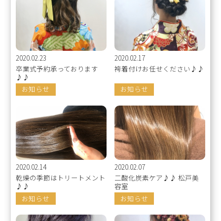
2020.02.23
2020.02.17
卒業式予約承っております
袴着付けお任せください♪♪
♪♪
お知らせ
お知らせ
2020.02.14
2020.02.07
乾燥の季節はトリートメント
二酸化炭素ケア♪♪ 松戸美
♪♪
容室
お知らせ
お知らせ