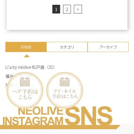
1
2
>
投稿者
カテゴリ
アーカイブ
Li'a by neolive 松戸店
（31）
福元 友梨
（4）
加藤 七海
（32）