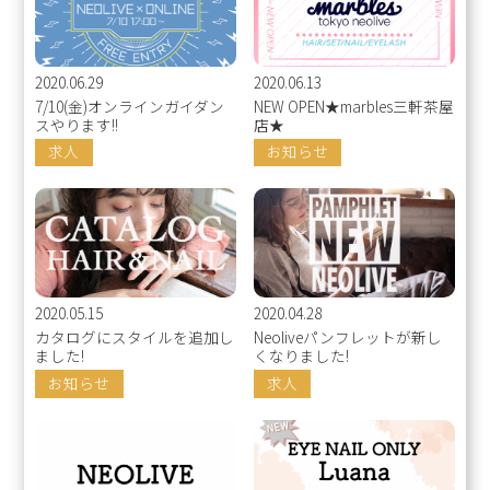
2020.06.29
2020.06.13
7/10(金)オンラインガイダン
NEW OPEN★marbles三軒茶屋
スやります!!
店★
求人
お知らせ
2020.05.15
2020.04.28
カタログにスタイルを追加し
Neoliveパンフレットが新し
ました!
くなりました!
お知らせ
求人