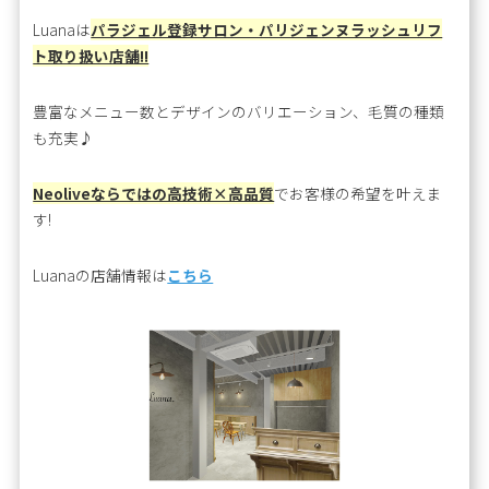
Luanaは
パラジェル登録サロン・パリジェンヌラッシュリフ
ト取り扱い店舗!!
豊富なメニュー数とデザインのバリエーション、毛質の種類
も充実♪
Neoliveならではの高技術×高品質
でお客様の希望を叶えま
す!
Luanaの店舗情報は
こちら