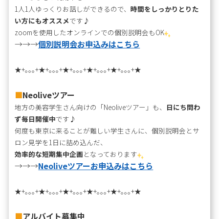
1人1人ゆっくりお話しができるので、
時間をしっかりとりた
い方にもオススメ
です♪
zoomを使用したオンラインでの個別説明会もOK
→→→
個別説明会お申込みはこちら
★+｡｡｡+★+｡｡｡+★+｡｡｡+★+｡｡｡+★+｡｡｡+★
■
Neoliveツアー
地方の美容学生さん向けの「Neoliveツアー」も、
日にち問わ
ず毎日開催中
です♪
何度も東京に来ることが難しい学生さんに、個別説明会とサ
ロン見学を1日に詰め込んだ、
効率的な短期集中企画
となっております
→→→
Neoliveツアーお申込みはこちら
★+｡｡｡+★+｡｡｡+★+｡｡｡+★+｡｡｡+★+｡｡｡+★
■
アルバイト募集中