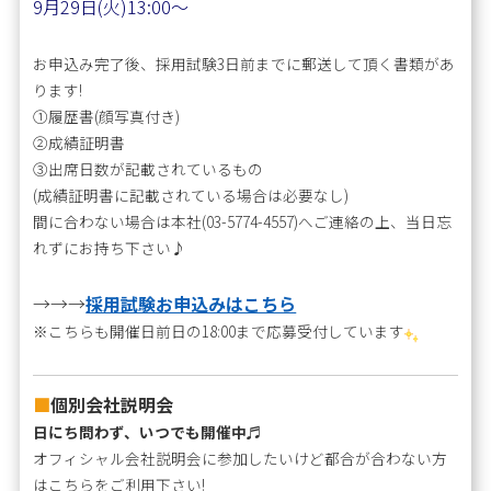
9月29日(火
)13:00〜
お申込み完了後、採用試験3日前までに郵送して頂く書類があ
ります!
①履歴書(顔写真付き)
②成績証明書
③出席日数が記載されているもの
(成績証明書に記載されている場合は必要なし)
間に合わない場合は本社(03-5774-4557)へご連絡の上、当日忘
れずにお持ち下さい♪
→→→
採用試験お申込みはこちら
※こちらも開催日前日の18:00まで応募受付しています
■
個別会社説明会
日にち問わず、いつでも開催中
♬
オフィシャル会社説明会に参加したいけど都合が合わない方
はこちらをご利用下さい!