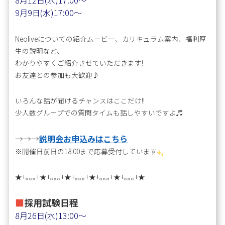
8月12日(水)
17:00〜
9月9日(水)
17:00〜
Neoliveについての紹介ムービー、カリキュラム案内、福利厚
生の説明など、
わかりやすくご紹介させていただきます!
お友達との参加も大歓迎♪
いろんな話が聞けるチャンスはここだけ!!
少人数グループでの質問タイムも話しやすいですよ♬
→→→
説明会お申込みはこちら
※開催日前日の18:00まで応募受付しています
★+｡｡｡+★+｡｡｡+★+｡｡｡+★+｡｡｡+★+｡｡｡+★
■
採用試験日程
8月26日(水
)13:00〜