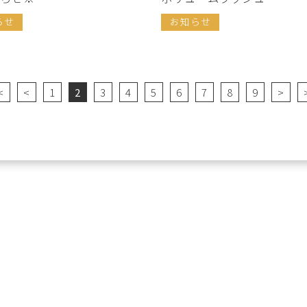
らせ
お知らせ
<
<
1
2
3
4
5
6
7
8
9
>