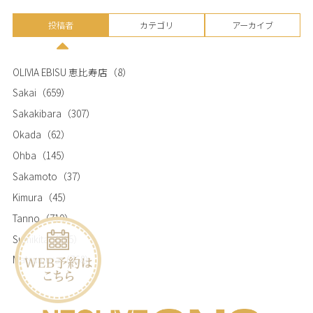
投稿者
カテゴリ
アーカイブ
OLIVIA EBISU 恵比寿店
（8）
Sakai
（659）
Sakakibara
（307）
Okada
（62）
Ohba
（145）
Sakamoto
（37）
Kimura
（45）
Tanno
（719）
Sumikita
（365）
Matsumura
（768）