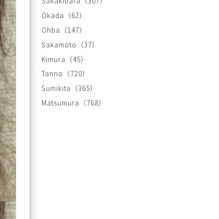
Sakakibara
（307）
Okada
（62）
Ohba
（147）
Sakamoto
（37）
Kimura
（45）
Tanno
（720）
Sumikita
（365）
Matsumura
（768）