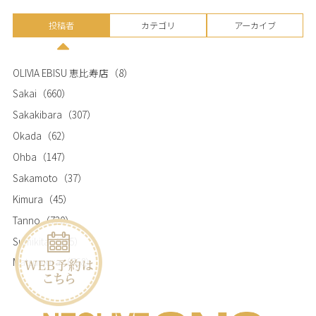
投稿者
カテゴリ
アーカイブ
OLIVIA EBISU 恵比寿店
（8）
Sakai
（660）
Sakakibara
（307）
Okada
（62）
Ohba
（147）
Sakamoto
（37）
Kimura
（45）
Tanno
（720）
Sumikita
（365）
Matsumura
（768）