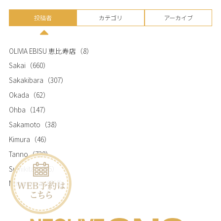
投稿者
カテゴリ
アーカイブ
OLIVIA EBISU 恵比寿店
（8）
Sakai
（660）
Sakakibara
（307）
Okada
（62）
Ohba
（147）
Sakamoto
（38）
Kimura
（46）
Tanno
（720）
Sumikita
（365）
Matsumura
（768）