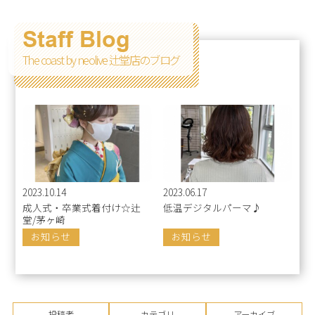
Staff Blog
The coast by neolive 辻堂店のブログ
2023.10.14
2023.06.17
成人式・卒業式着付け☆辻
低温デジタルパーマ♪
堂/茅ヶ崎
お知らせ
お知らせ
投稿者
カテゴリ
アーカイブ