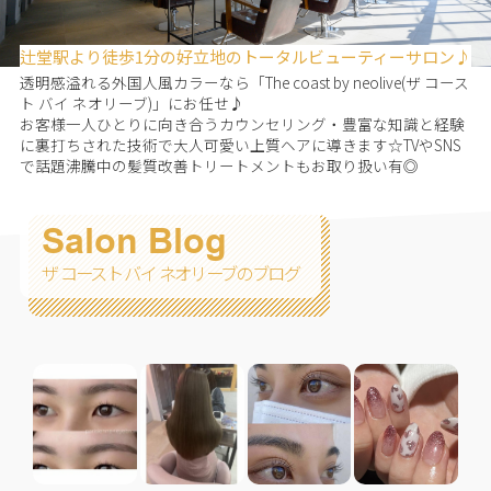
辻堂駅より徒歩1分の好立地のトータルビューティーサロン♪
透明感溢れる外国人風カラーなら「The coast by neolive(ザ コース
ト バイ ネオリーブ)」にお任せ♪
お客様一人ひとりに向き合うカウンセリング・豊富な知識と経験
に裏打ちされた技術で大人可愛い上質ヘアに導きます☆TVやSNS
で話題沸騰中の髪質改善トリートメントもお取り扱い有◎
Salon Blog
ザ コースト バイ ネオリーブのブログ