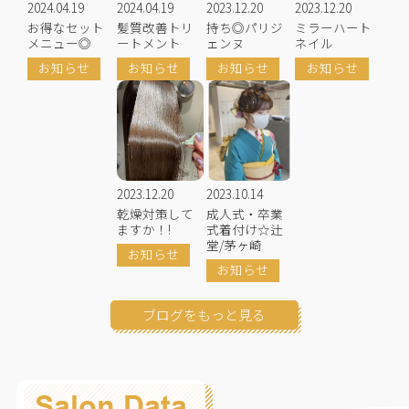
2024.04.19
2024.04.19
2023.12.20
2023.12.20
お得なセット
髪質改善トリ
持ち◎パリジ
ミラーハート
メニュー◎
ートメント
ェンヌ
ネイル
お知らせ
お知らせ
お知らせ
お知らせ
2023.12.20
2023.10.14
乾燥対策して
成人式・卒業
ますか！!
式着付け☆辻
堂/茅ヶ崎
お知らせ
お知らせ
ブログをもっと見る
Salon Data