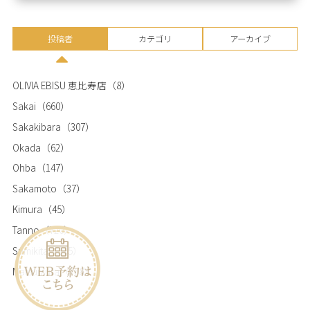
投稿者
カテゴリ
アーカイブ
OLIVIA EBISU 恵比寿店
（8）
Sakai
（660）
Sakakibara
（307）
Okada
（62）
Ohba
（147）
Sakamoto
（37）
Kimura
（45）
Tanno
（720）
Sumikita
（365）
Matsumura
（768）