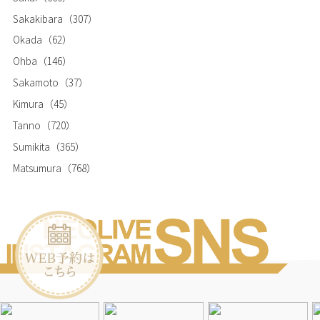
Sakakibara
（307）
Okada
（62）
Ohba
（146）
Sakamoto
（37）
Kimura
（45）
Tanno
（720）
Sumikita
（365）
Matsumura
（768）