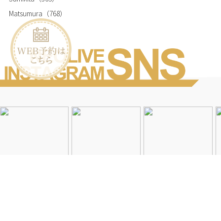
Matsumura
（768）
Instagramを見る