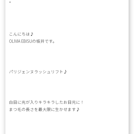
*
こんにちは♪
OLIVIA EBISUの坂井です。
パリジェンヌラッシュリフト♪
白目に光が入りキラキラしたお目元に！
まつ毛の長さを最大限に生かせます♪