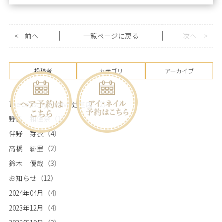
<
前へ
一覧ページに戻る
次へ
>
投稿者
カテゴリ
アーカイブ
The coast by neolive 辻堂店
（2）
野呂 和佳奈
（1）
伴野 芽衣
（4）
高橋 緋里
（2）
鈴木 優哉
（3）
お知らせ
（12）
2024年04月
（4）
2023年12月
（4）