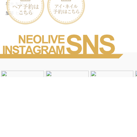
福元 友梨
（4）
加藤 七海
（32）
Instagramを見る