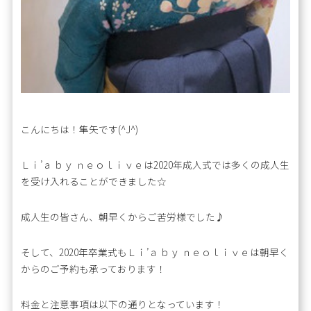
こんにちは！隼矢です(^J^)
Ｌｉ’ａ ｂｙ ｎｅｏｌｉｖｅは2020年成人式では多くの成人生
を受け入れることができました☆
成人生の皆さん、朝早くからご苦労様でした♪
そして、2020年卒業式もＬｉ’ａ ｂｙ ｎｅｏｌｉｖｅは朝早く
からのご予約も承っております！
料金と注意事項は以下の通りとなっています！