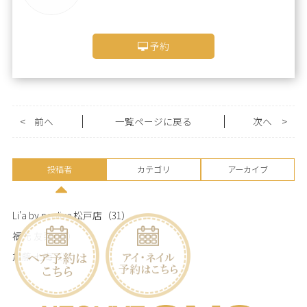
予約
<
前へ
一覧ページに戻る
次へ
>
投稿者
カテゴリ
アーカイブ
Li'a by neolive 松戸店
（31）
福元 友梨
（4）
加藤 七海
（32）