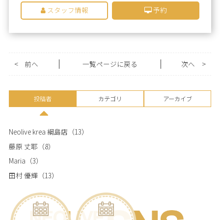
スタッフ情報
予約
<
前へ
一覧ページに戻る
次へ
>
投稿者
カテゴリ
アーカイブ
Neolive krea 綱島店
（13）
藤原 丈耶
（8）
Maria
（3）
田村 優輝
（13）