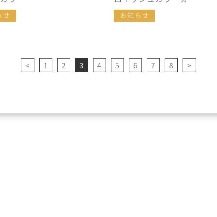
らせ
お知らせ
<
1
2
3
4
5
6
7
8
>