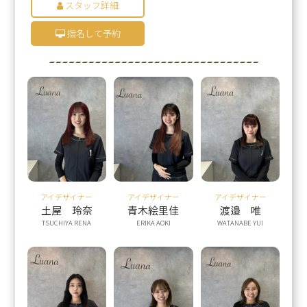
スタッフ詳細
指名して予約
アイデザイナー
アイデザイナー
アイデザイナー
土屋 玲奈
青木絵里佳
渡邉 唯
TSUCHIYA RENA
ERIKA AOKI
WATANABE YUI