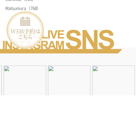
Matsumura
（768）
Instagramを見る