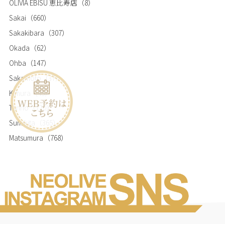
OLIVIA EBISU 恵比寿店
（8）
Sakai
（660）
Sakakibara
（307）
Okada
（62）
Ohba
（147）
Sakamoto
（37）
Kimura
（45）
Tanno
（720）
Sumikita
（365）
Matsumura
（768）