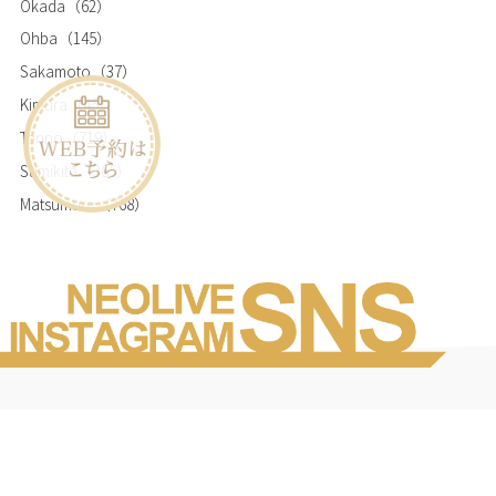
Okada
（62）
Ohba
（145）
Sakamoto
（37）
Kimura
（45）
Tanno
（719）
Sumikita
（365）
Matsumura
（768）