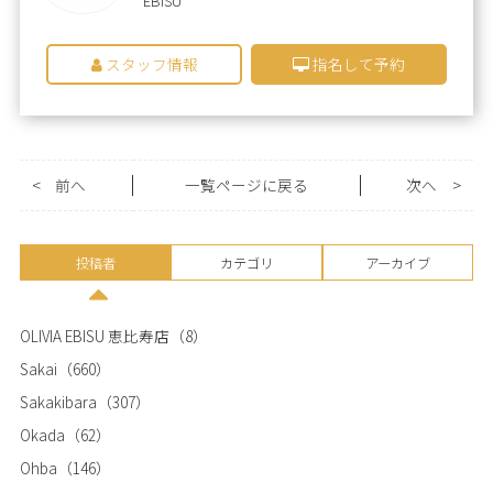
EBISU
スタッフ情報
指名して予約
<
前へ
一覧ページに戻る
次へ
>
投稿者
カテゴリ
アーカイブ
OLIVIA EBISU 恵比寿店
（8）
Sakai
（660）
Sakakibara
（307）
Okada
（62）
Ohba
（146）