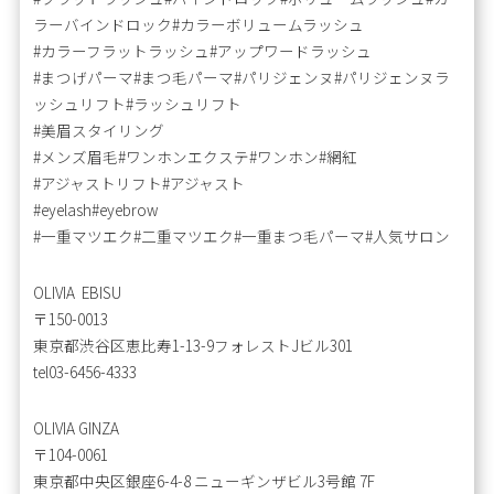
ラーバインドロック#カラーボリュームラッシュ
#カラーフラットラッシュ#アップワードラッシュ
#まつげパーマ#まつ毛パーマ#パリジェンヌ#パリジェンヌラ
ッシュリフト#ラッシュリフト
#美眉スタイリング
#メンズ眉毛#ワンホンエクステ#ワンホン#網紅
#アジャストリフト#アジャスト
#eyelash#eyebrow
#一重マツエク#二重マツエク#一重まつ毛パーマ#人気サロン
OLIVIA EBISU
〒150-0013
東京都渋谷区恵比寿1-13-9フォレストJビル301
tel03-6456-4333
OLIVIA GINZA
〒104-0061
東京都中央区銀座6-4-8 ニューギンザビル3号館 7F