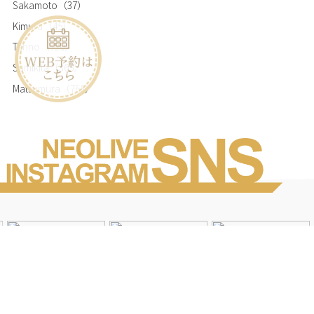
Sakamoto
（37）
Kimura
（45）
Tanno
（720）
Sumikita
（365）
Matsumura
（768）