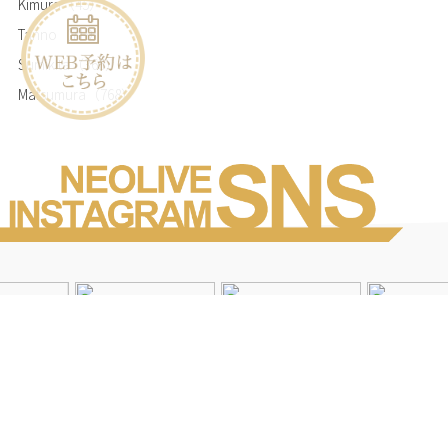
Kimura
（45）
Tanno
（719）
Sumikita
（365）
Matsumura
（768）