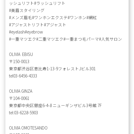
ッシュリフト#ラッシュリフト
#美眉スタイリング
#メンズ眉毛#ワンホンエクステ#ワンホン#網紅
#アジャストリフト#アジャスト
#eyelash#eyebrow
#一重マツエク#二重マツエク#一重まつ毛パーマ#人気サロン
OLIVIA EBISU
〒150-0013
東京都渋谷区恵比寿1-13-9フォレストJビル301
tel03-6456-4333
OLIVIA GINZA
〒104-0061
東京都中央区銀座6-4-8 ニューギンザビル3号館 7F
tel:03-6228-5903
OLIVIA OMOTESANDO