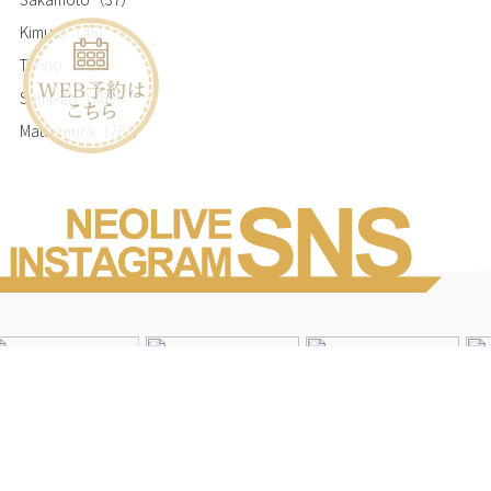
Kimura
（45）
Tanno
（719）
Sumikita
（365）
Matsumura
（768）