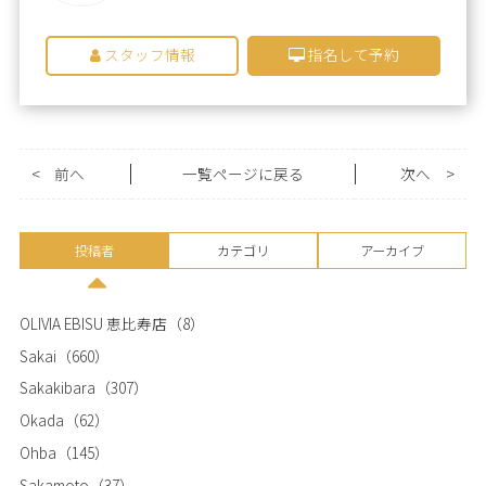
スタッフ情報
指名して予約
<
前へ
一覧ページに戻る
次へ
>
投稿者
カテゴリ
アーカイブ
OLIVIA EBISU 恵比寿店
（8）
Sakai
（660）
Sakakibara
（307）
Okada
（62）
Ohba
（145）
Sakamoto
（37）