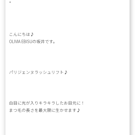
*
こんにちは♪
OLIVIA EBISUの坂井です。
パリジェンヌラッシュリフト♪
白目に光が入りキラキラしたお目元に！
まつ毛の長さを最大限に生かせます♪