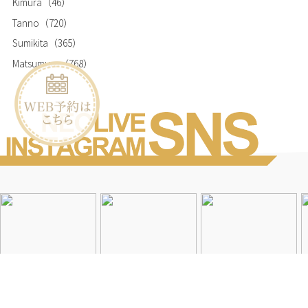
Kimura
（46）
Tanno
（720）
Sumikita
（365）
Matsumura
（768）