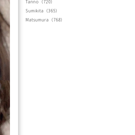
Tanno
（720）
Sumikita
（365）
Matsumura
（768）