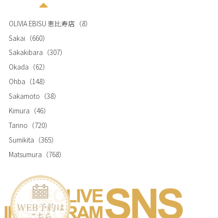
OLIVIA EBISU 恵比寿店
（8）
Sakai
（660）
Sakakibara
（307）
Okada
（62）
Ohba
（148）
Sakamoto
（38）
Kimura
（46）
Tanno
（720）
Sumikita
（365）
Matsumura
（768）