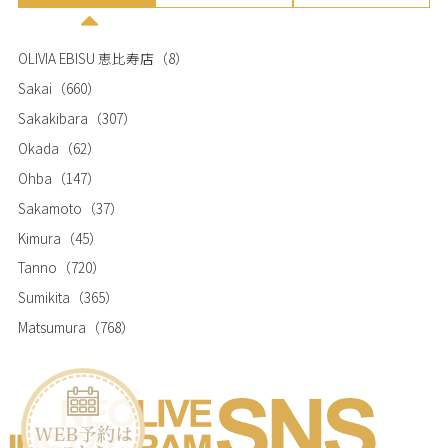
OLIVIA EBISU 恵比寿店
（8）
Sakai
（660）
Sakakibara
（307）
Okada
（62）
Ohba
（147）
Sakamoto
（37）
Kimura
（45）
Tanno
（720）
Sumikita
（365）
Matsumura
（768）