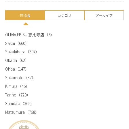
投稿者
カテゴリ
アーカイブ
OLIVIA EBISU 恵比寿店
（8）
Sakai
（660）
Sakakibara
（307）
Okada
（62）
Ohba
（147）
Sakamoto
（37）
Kimura
（45）
Tanno
（720）
Sumikita
（365）
Matsumura
（768）