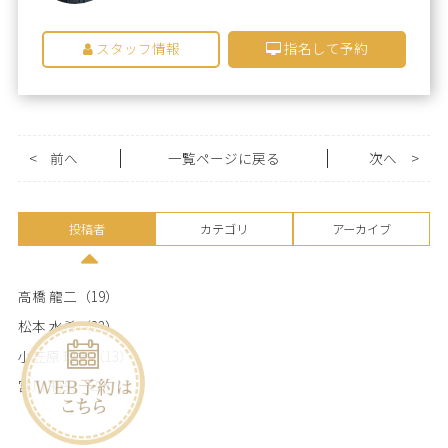
スタッフ情報
指名して予約
<
前へ
一覧ページに戻る
次へ
>
投稿者
カテゴリ
アーカイブ
高橋 龍二
（19）
松本 水希
（22）
小笠原 理恵
（13）
宮川 莉央
（20）