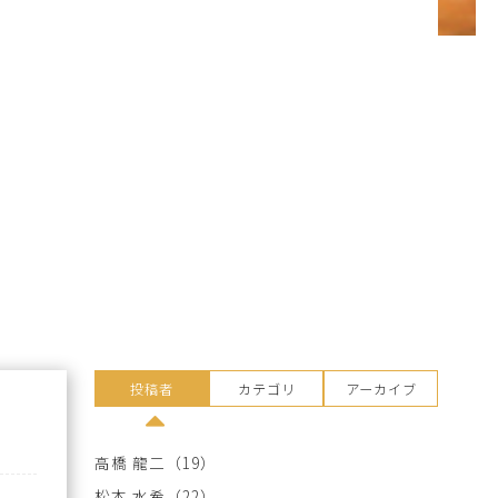
投稿者
カテゴリ
アーカイブ
高橋 龍二
（19）
松本 水希
（22）