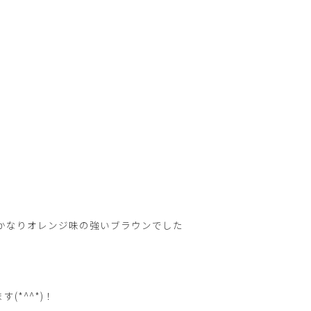
はかなりオレンジ味の強いブラウンでした
*^^*)！