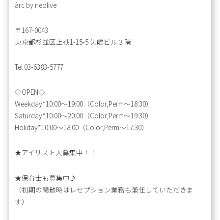
àrc by neolive
〒167-0043
東京都杉並区上荻1-15-5 矢嶋ビル３階
Tel 03-6383-5777
◇OPEN◇
Weekday*10:00〜19:00（Color,Perm〜18:30）
Saturday*10:00〜20:00（Color,Perm〜19:30）
Holiday*10:00〜18:00（Color,Perm〜17:30）
★アイリスト大募集中！！
★保育士も募集中♪
（初期の閑散時はレセプション業務も兼任していただきま
す）