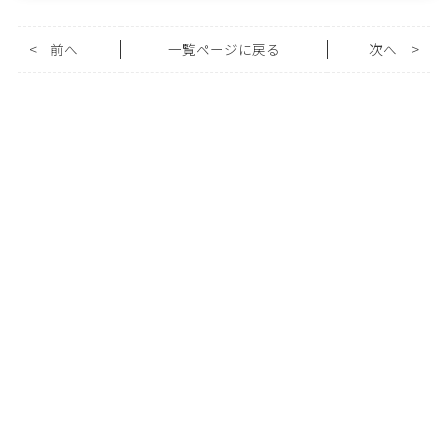
<
前へ
一覧ページに戻る
次へ
>
投稿者
カテゴリ
アーカイブ
arc by neolive 荻窪店
（1）
久佛 拓明
（12）
SEIRA
（36）
下迫 友花
（25）
高橋 杏
（1）