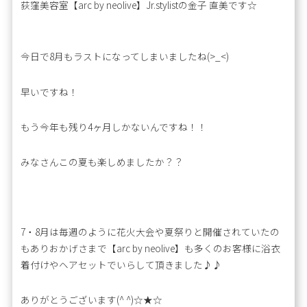
荻窪美容室【arc by neolive】Jr.stylistの金子 直美です☆
今日で8月もラストになってしまいましたね(>_<)
早いですね！
もう今年も残り4ヶ月しかないんですね！！
みなさんこの夏も楽しめましたか？？
7・8月は毎週のように花火大会や夏祭りと開催されていたの
もありおかげさまで【arc by neolive】も多くのお客様に浴衣
着付けやヘアセットでいらして頂きました♪♪
ありがとうございます(^ ^)☆★☆