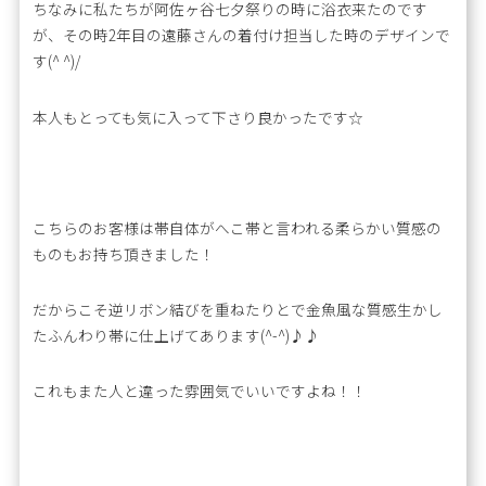
ちなみに私たちが阿佐ヶ谷七夕祭りの時に浴衣来たのです
が、その時2年目の遠藤さんの着付け担当した時のデザインで
す(^ ^)/
本人もとっても気に入って下さり良かったです☆
こちらのお客様は帯自体がへこ帯と言われる柔らかい質感の
ものもお持ち頂きました！
だからこそ逆リボン結びを重ねたりとで金魚風な質感生かし
たふんわり帯に仕上げてあります(^-^)♪♪
これもまた人と違った雰囲気でいいですよね！！