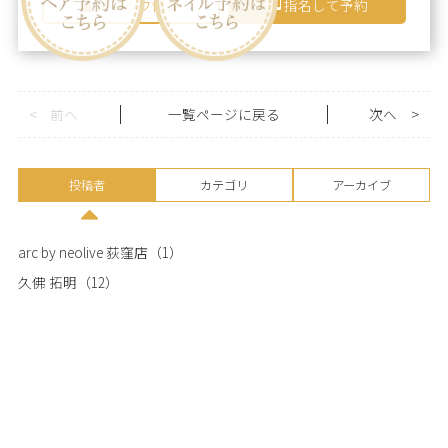
スタッフ情報
指名して予約
<
前へ
一覧ページに戻る
次へ
>
投稿者
カテゴリ
アーカイブ
arc by neolive 荻窪店
（1）
久佛 拓明
（12）
SEIRA
（36）
下迫 友花
（25）
高橋 杏
（1）