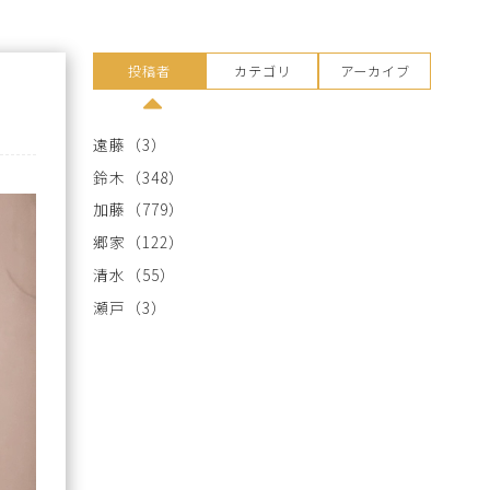
投稿者
カテゴリ
アーカイブ
遠藤
（3）
鈴木
（348）
加藤
（779）
郷家
（122）
清水
（55）
瀬戸
（3）