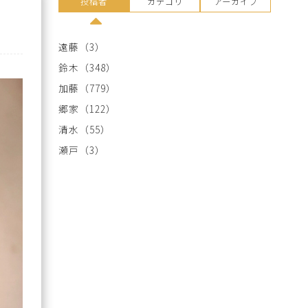
投稿者
カテゴリ
アーカイブ
遠藤
（3）
鈴木
（348）
加藤
（779）
郷家
（122）
清水
（55）
瀬戸
（3）